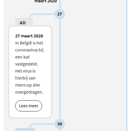
maart 2020
27
AD
27 maart 2020
In België is het
coronavirus bij
een kat
vastgesteld.
Het virus is
hierbij van
mens op dier
overgedragen.
Lees meer
30