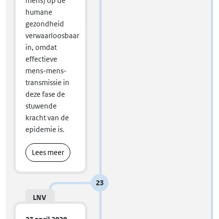
mens) op de
humane
gezondheid
verwaarloosbaar
in, omdat
effectieve
mens-mens-
transmissie in
deze fase de
stuwende
kracht van de
epidemie is.
Lees meer
23
LNV