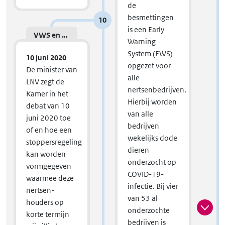
de
besmettingen
10
is een Early
VWS en LNV
Warning
System (EWS)
10 juni 2020
opgezet voor
De minister van
alle
LNV zegt de
nertsenbedrijven.
Kamer in het
Hierbij worden
debat van 10
van alle
juni 2020 toe
bedrijven
of en hoe een
wekelijks dode
stoppersregeling
dieren
kan worden
onderzocht op
vormgegeven
COVID-19-
waarmee deze
infectie. Bij vier
nertsen-
van 53 al
houders op
onderzochte
korte termijn
bedrijven is