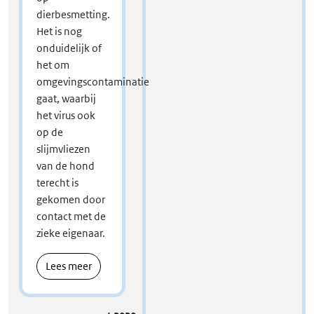
dierbesmetting.
Het is nog
onduidelijk of
het om
omgevingscontaminatie
gaat, waarbij
het virus ook
op de
slijmvliezen
van de hond
terecht is
gekomen door
contact met de
zieke eigenaar.
Lees meer