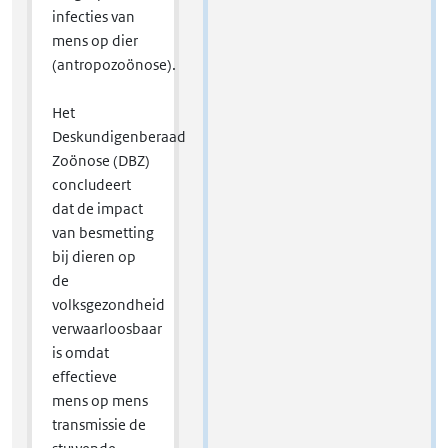
infecties van
mens op dier
(antropozoönose).
Het
Deskundigenberaad
Zoönose (DBZ)
concludeert
dat de impact
van besmetting
bij dieren op
de
volksgezondheid
verwaarloosbaar
is omdat
effectieve
mens op mens
transmissie de