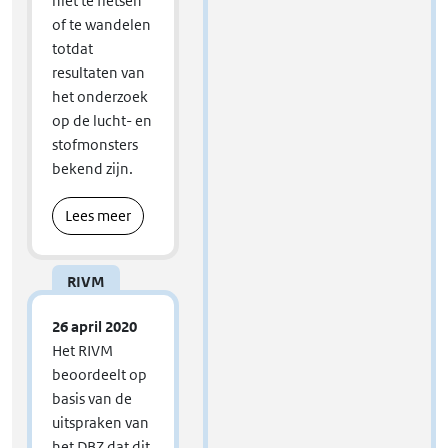
niet te fietsen
of te wandelen
totdat
resultaten van
het onderzoek
op de lucht- en
stofmonsters
bekend zijn.
Lees meer
RIVM
26 april 2020
Het RIVM
beoordeelt op
basis van de
uitspraken van
het DBZ dat dit