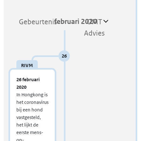
februari 2020
Gebeurtenis
OMT
e
Advies
Z
I
26
RIVM
26 februari
2020
In Hongkong is
het coronavirus
bij een hond
vastgesteld,
het lijkt de
eerste mens-
op-