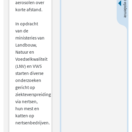
Beloop epidemie
aerosolen over
open
korte afstand.
In opdracht
van de
ministeries van
Landbouw,
Natuur en
Voedselkwaliteit
(LNV) en VWS
starten diverse
onderzoeken
gericht op
ziekteverspreiding
via nertsen,
hun mest en
katten op
nertsenbedrijven.