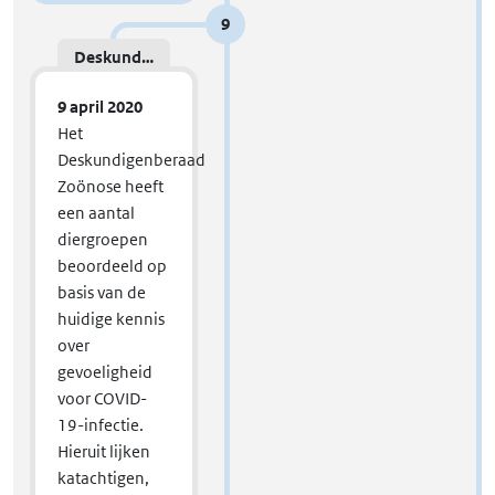
9
Deskundigenberaad zoönose
9 april 2020
Het
Deskundigenberaad
Zoönose heeft
een aantal
diergroepen
beoordeeld op
basis van de
huidige kennis
over
gevoeligheid
voor COVID-
19-infectie.
Hieruit lijken
katachtigen,