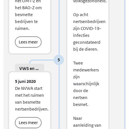
het OMT-Z en
volksgezondheid.
het BAO-Z om
besmette
Op acht
bedrijven te
nertsenbedrijven
ruimen.
zijn COVID-19-
infecties
Lees meer
geconstateerd
bij de dieren.
5
Twee
VWS en LNV
medewerkers
zijn
5 juni 2020
waarschijnlijk
De NVWA start
door de
met het ruimen
nertsen
van besmette
besmet.
nertsenbedrijven.
Naar
Lees meer
aanleiding van