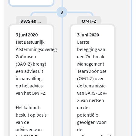
3
VWS en LNV
OMT-Z
3 juni 2020
3 juni 2020
Het Bestuurlijk
Eerste
Afstemmingsoverleg
belegging van
Zoönosen
een Outbreak
(BAO-Z) brengt
Management
een advies uit
Team Zoönose
in aanvulling
(OMT-Z) over
op het advies
de transmissie
van het OMT-Z.
van SARS-CoV-
2 van nertsen
Het kabinet
en de
besluit op basis
potentiële
van de
gevolgen voor
adviezen van
de