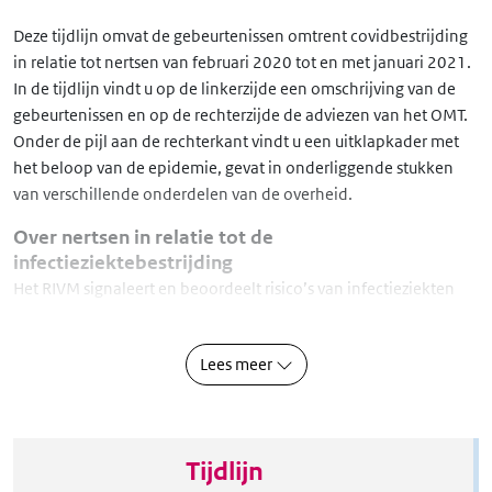
Deze tijdlijn omvat de gebeurtenissen omtrent covidbestrijding 
in relatie tot nertsen van februari 2020 tot en met januari 2021. 
In de tijdlijn vindt u op de linkerzijde een omschrijving van de 
gebeurtenissen en op de rechterzijde de adviezen van het OMT. 
Onder de pijl aan de rechterkant vindt u een uitklapkader met 
het beloop van de epidemie, gevat in onderliggende stukken 
van verschillende onderdelen van de overheid.
Over nertsen in relatie tot de
infectieziektebestrijding
Het RIVM signaleert en beoordeelt risico’s van infectieziekten 
die vanuit dieren overdraagbaar zijn op de mens. In het begin 
van de pandemie wordt duidelijk dat ook dieren, waaronder 
Lees meer
nertsen, een rol kunnen spelen in de transmissie en mutatie van 
het coronavirus. Na vastgestelde besmettingen bij nertsen 
wordt het OMT-Zoönosen bijeen geroepen om te adviseren 
over maatregelen binnen de nertsenhouderij.
Tijdlijn