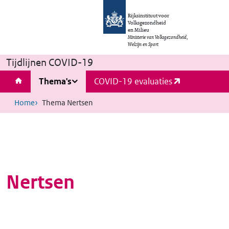
Rijksinstituut voor
Volksgezondheid
en Milieu
Ministerie van Volksgezondheid,
Welzijn en Sport
Tijdlijnen COVID-19
Thema's
COVID-19 evaluaties
Home
Thema Nertsen
Nertsen