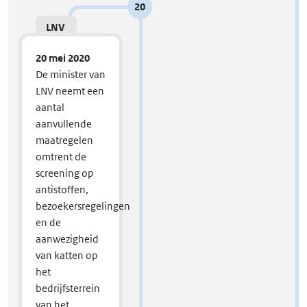
20
LNV
20 mei 2020
De minister van
LNV neemt een
aantal
aanvullende
maatregelen
omtrent de
screening op
antistoffen,
bezoekersregelingen
en de
aanwezigheid
van katten op
het
bedrijfsterrein
van het