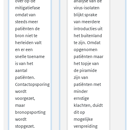
over op de
analyse van de
mitigatiefase
virus-isolaten
omdat van
blijkt sprake
steeds meer
van meerdere
patiënten de
introducties uit
bron niet te
het buitenland
herleiden valt
te zijn. Omdat
en er een
opgenomen
snelle toename
patiënten maar
is van het
het topje van
aantal
de piramide
patiënten.
zijn van
Contactopsporing
patiënten met
wordt
minder
voorgezet,
ernstige
maar
klachten, duidt
bronopsporting
dit op
wordt
mogelijke
stopgezet.
verspreiding