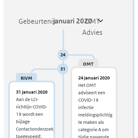
infectieziekte te voorkomen, kwetsbare mensen te beschermen 
en om zicht te houden op de epidemie. 
januari 2020
Gebeurtenis
OMT
e
Advies
Z
I
24
OMT
31
24 januari 2020
RIVM
Het OMT
31 januari 2020
adviseert een
Aan de LCI-
COVID-19
richtlijn COVID-
infectie
19 wordt een
meldingsplichtig
bijlage
te maken als
Contactonderzoek
categorie A om
toegevoegd;
tijdig passende