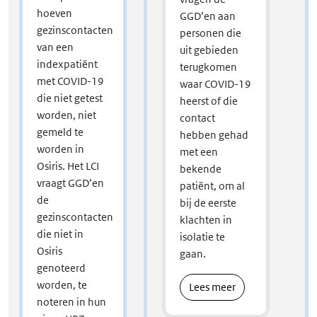
hoeven
GGD’en aan
gezinscontacten
personen die
van een
uit gebieden
indexpatiënt
terugkomen
met COVID-19
waar COVID-19
die niet getest
heerst of die
worden, niet
contact
gemeld te
hebben gehad
worden in
met een
Osiris. Het LCI
bekende
vraagt GGD’en
patiënt, om al
de
bij de eerste
gezinscontacten
klachten in
die niet in
isolatie te
Osiris
gaan.
genoteerd
worden, te
Lees meer
noteren in hun