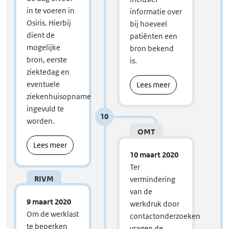
in te voeren in
informatie over
Osiris. Hierbij
bij hoeveel
dient de
patiënten een
mogelijke
bron bekend
bron, eerste
is.
ziektedag en
eventuele
Lees meer
ziekenhuisopname
ingevuld te
10
worden.
OMT
Lees meer
10 maart 2020
Ter
RIVM
vermindering
van de
9 maart 2020
werkdruk door
Om de werklast
contactonderzoeken
te beperken
vragen de