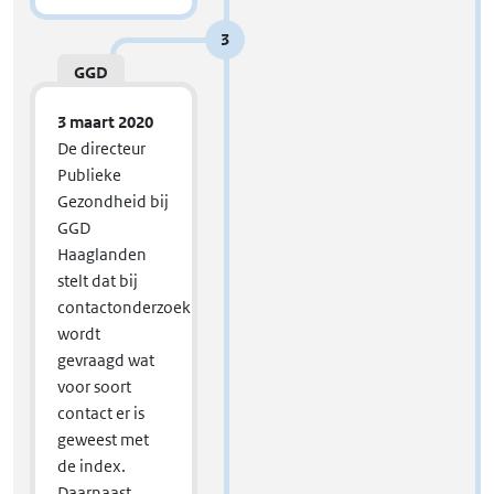
3
GGD
3 maart 2020
De directeur
Publieke
Gezondheid bij
GGD
Haaglanden
stelt dat bij
contactonderzoek
wordt
gevraagd wat
voor soort
contact er is
geweest met
de index.
Daarnaast