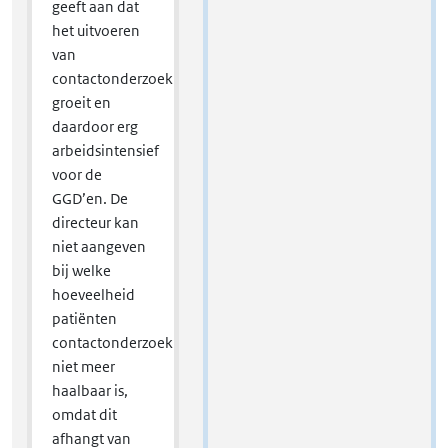
geeft aan dat
het uitvoeren
van
contactonderzoek
groeit en
daardoor erg
arbeidsintensief
voor de
GGD’en. De
directeur kan
niet aangeven
bij welke
hoeveelheid
patiënten
contactonderzoek
niet meer
haalbaar is,
omdat dit
afhangt van