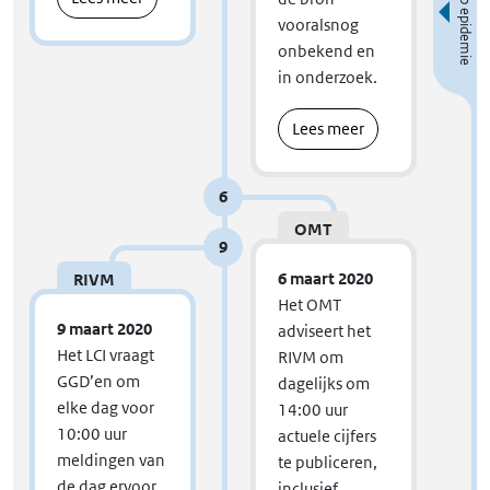
Beloop epidemie
vooralsnog
open
onbekend en
in onderzoek.
Lees meer
6
OMT
9
6 maart 2020
RIVM
Het OMT
9 maart 2020
adviseert het
Het LCI vraagt
RIVM om
GGD’en om
dagelijks om
elke dag voor
14:00 uur
10:00 uur
actuele cijfers
meldingen van
te publiceren,
de dag ervoor
inclusief