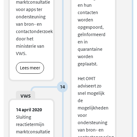
marktconsultatie
en hun
voor apps ter
contacten
ondersteuning
worden
van bron- en
opgespoord,
contactonderzoek
geïnformeerd
door het
en in
ministerie van
quarantaine
VWS.
worden
geplaatst.
Lees meer
Het OMT
adviseert zo
14
snel mogelijk
VWS
de
mogelijkheden
14 april 2020
voor
Sluiting
ondersteuning
reactietermijn
van bron- en
marktconsultatie