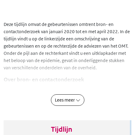
Deze tijdlijn omvat de gebeurtenissen omtrent bron- en 
contactonderzoek van januari 2020 tot en met april 2022. In de 
tijdlijn vindt u op de linkerzijde een omschrijving van de 
gebeurtenissen en op de rechterzijde de adviezen van het OMT. 
Onder de pijl aan de rechterkant vindt u een uitklapkader met 
het beloop van de epidemie, gevat in onderliggende stukken 
van verschillende onderdelen van de overheid.
Over bron- en contactonderzoek
Bron- en contactonderzoek (BCO) wordt bij infectieziekte 
bestrijding ingezet om (mogelijk) besmette personen zo snel 
Lees meer
mogelijk op te sporen en te voorkomen dat zij anderen 
besmetten. Daarnaast om te onderzoeken met wie de besmette 
persoon contact heeft gehad en deze personen die risico lopen 
op besmetting te waarschuwen en advies te geven. Het doel van 
Tijdlijn
bron- en contactonderzoek is om de verspreiding van de 