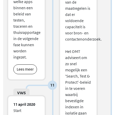
welke apps
van de
binnen een
maatregelen is
beleid van
dat er
testen,
voldoende
traceren en
capaciteit is
thuisrapportage
voor bron- en
in de volgende
contactenonderzoek.
fase kunnen
worden
Het OMT
ingezet.
adviseert om
zo snel
Lees meer
mogelijk een
‘Search, Test &
Protect’-beleid
11
in te voeren
VWS
waarbij
bevestigde
11 april 2020
indexen in
Start
isolatie gaan