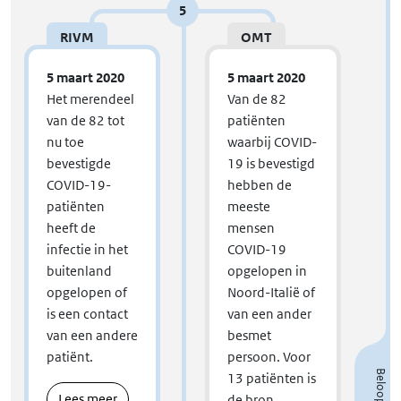
5
RIVM
OMT
5 maart 2020
5 maart 2020
Het merendeel
Van de 82
van de 82 tot
patiënten
nu toe
waarbij COVID-
bevestigde
19 is bevestigd
COVID-19-
hebben de
patiënten
meeste
heeft de
mensen
infectie in het
COVID-19
buitenland
opgelopen in
opgelopen of
Noord-Italië of
is een contact
van een ander
van een andere
besmet
patiënt.
persoon. Voor
13 patiënten is
Lees meer
de bron