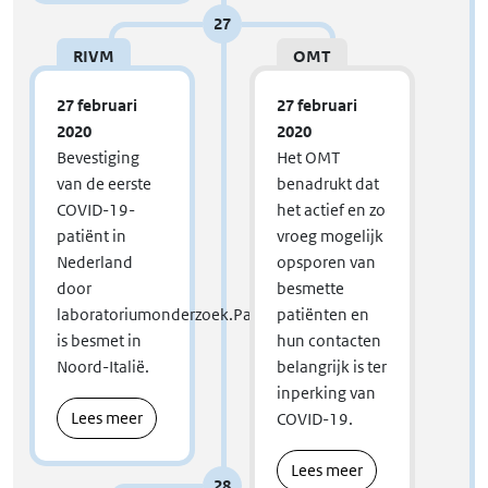
27
RIVM
OMT
27 februari
27 februari
2020
2020
Bevestiging
Het OMT
van de eerste
benadrukt dat
COVID-19-
het actief en zo
patiënt in
vroeg mogelijk
Nederland
opsporen van
door
besmette
laboratoriumonderzoek.Patient
patiënten en
is besmet in
hun contacten
Noord-Italië.
belangrijk is ter
inperking van
Lees meer
COVID-19.
Lees meer
28