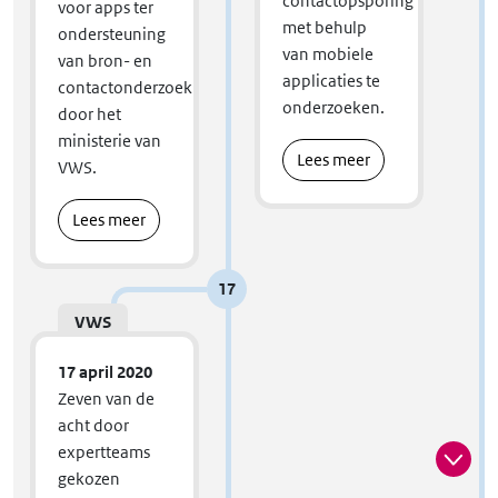
contactopsporing
voor apps ter
met behulp
ondersteuning
van mobiele
van bron- en
applicaties te
contactonderzoek
onderzoeken.
door het
ministerie van
Lees meer
VWS.
Lees meer
17
VWS
17 april 2020
Zeven van de
acht door
expertteams
gekozen