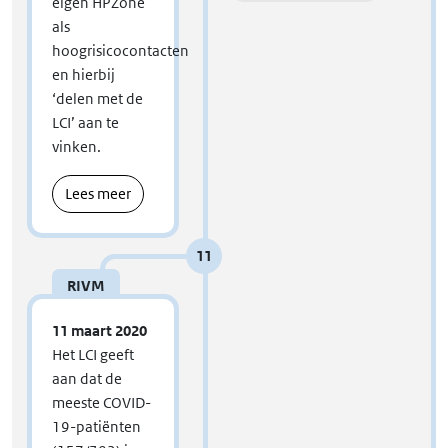
eigen HPZone
als
hoogrisicocontacten
en hierbij
‘delen met de
LCI’ aan te
vinken.
Lees meer
11
RIVM
11 maart 2020
Het LCI geeft
aan dat de
meeste COVID-
19-patiënten